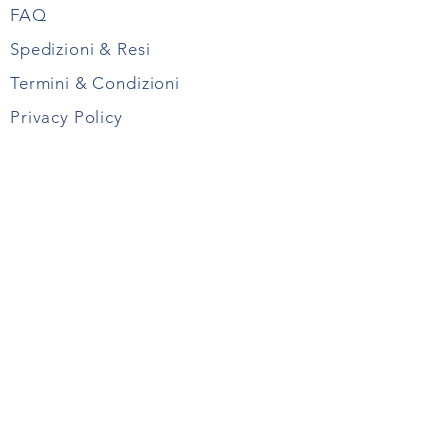
FAQ
Spedizioni & Resi
Termini & Condizioni
Privacy Policy
SEGUICI SU
REGISTRATI PER ESSERE SEMPRE
AGGIORNATO
REGISTRATI