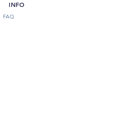
INFO
FAQ
Spedizioni & Resi
Termini & Condizioni
Privacy Policy
SEGUICI SU
REGISTRATI PER ESSERE SEMPRE
AGGIORNATO